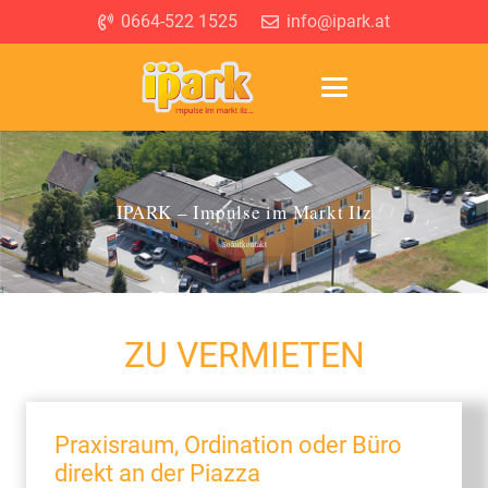
0664-522 1525
info@ipark.at
IPARK – Impulse im Markt Ilz
Sofortkontakt
ZU VERMIETEN
Praxisraum, Ordination oder Büro
direkt an der Piazza