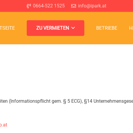
0664-522 1525
info@ipark.at
TSEITE
BETRIEBE
H
ZU VERMIETEN
r Seiten (Informationspflicht gem. § 5 ECG), §14 Unternehmensg
.at