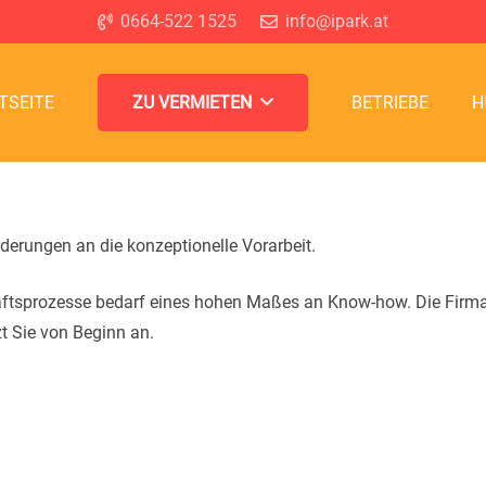
0664-522 1525
info@ipark.at
TSEITE
BETRIEBE
H
ZU VERMIETEN
orderungen an die konzeptionelle Vorarbeit.
ftsprozesse bedarf eines hohen Maßes an Know-how. Die Firma
 Sie von Beginn an.